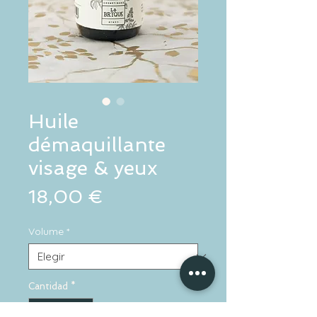
Huile
démaquillante
visage & yeux
Precio
18,00 €
Volume
*
Cantidad
*