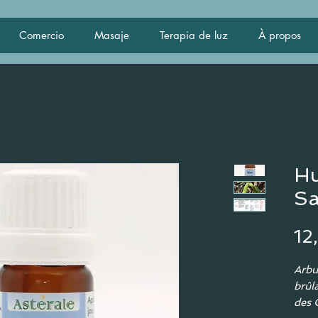
Comercio
Masaje
Terapia de luz
À propos
Hu
Sa
12
Arbus
brûl
des 