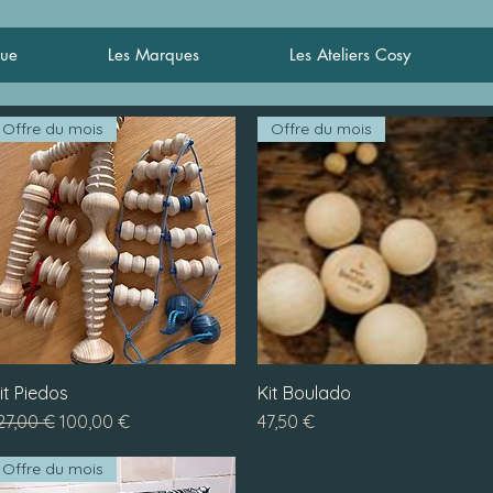
que
Les Marques
Les Ateliers Cosy
Offre du mois
Offre du mois
it Piedos
Aperçu rapide
Kit Boulado
Aperçu rapide
rix original
Prix promotionnel
Prix
27,00 €
100,00 €
47,50 €
Offre du mois