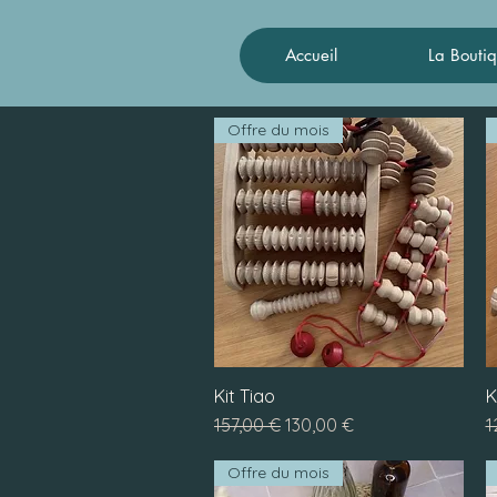
Accueil
La Bouti
Offre du mois
Kit Tiao
Aperçu rapide
K
Prix original
Prix promotionnel
P
157,00 €
130,00 €
1
Offre du mois