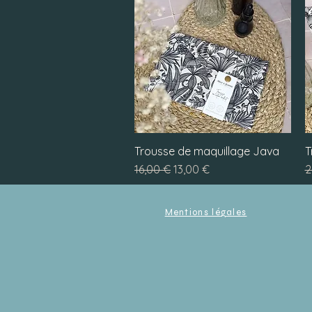
Trousse de maquillage Java
Aperçu rapide
T
Prix original
Prix promotionnel
P
16,00 €
13,00 €
2
Mentions légales